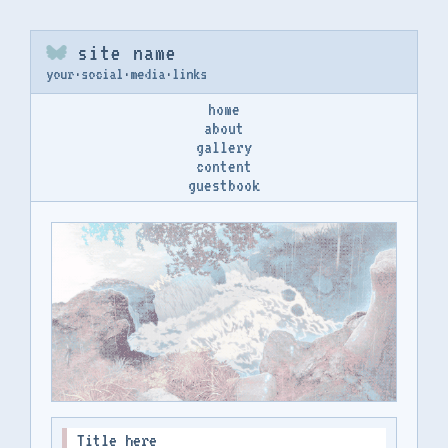
site name
your
·
social
·
media
·
links
home
about
gallery
content
guestbook
Title here